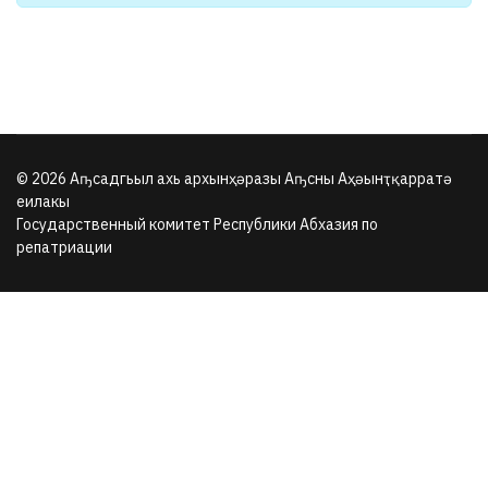
© 2026 Аҧсадгьыл ахь архынҳәразы Аҧсны Аҳәынҭқарратә
еилакы
Государственный комитет Республики Абхазия по
репатриации