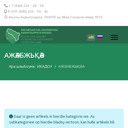
+ 7 (840) 226 - 28 - 58
8-107-(840) 226 - 50 - 41
Аҧсны Аҳәынҭқарра, 384900 ақ.Аҟәа Сахаров имҩа, №33
Kies jou taal
АЖӘАБЖЬҚӘА
Ара шәыҟоума:
ИХАДОУ
АЖӘАБЖЬҚӘА
Info
Daar is geen artikels in hierdie kategorie nie. As
subkategorieë op hierdie bladsy vertoon, kan hulle artikels hê.