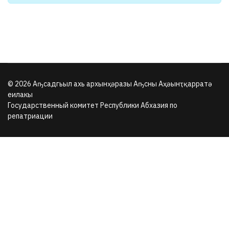
© 2026 Аҧсадгьыл ахь архынҳәразы Аҧсны Аҳәынҭқарратә
еилакы
Государственный комитет Республики Абхазия по
репатриации