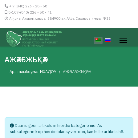
+ 7 (840) 226 - 28 - 58
8-107-(840) 226 - 50 - 41
Аҧсны Аҳәынҭқарра, 384900 ақ.Аҟәа Сахаров имҩа, №33
Kies jou taal
АЖӘАБЖЬҚӘА
Ара шәыҟоума:
ИХАДОУ
АЖӘАБЖЬҚӘА
Info
Daar is geen artikels in hierdie kategorie nie. As
subkategorieë op hierdie bladsy vertoon, kan hulle artikels hê.