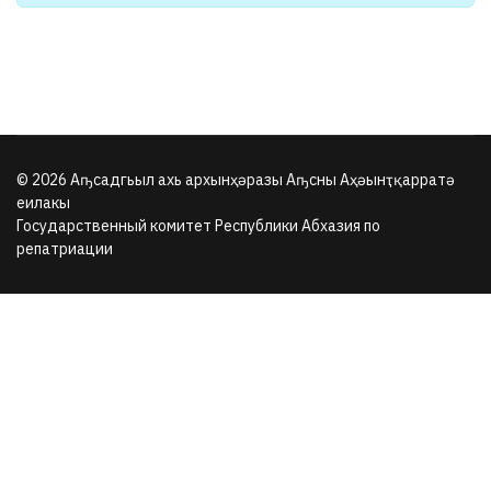
© 2026 Аҧсадгьыл ахь архынҳәразы Аҧсны Аҳәынҭқарратә
еилакы
Государственный комитет Республики Абхазия по
репатриации