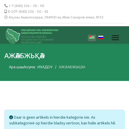
+ 7 (840) 226 - 28 - 58
8-107-(840) 226 - 50 - 41
Аҧсны Аҳәынҭқарра, 384900 ақ.Аҟәа Сахаров имҩа, №33
Kies jou taal
АЖӘАБЖЬҚӘА
Ара шәыҟоума:
ИХАДОУ
АЖӘАБЖЬҚӘА
Info
Daar is geen artikels in hierdie kategorie nie. As
subkategorieë op hierdie bladsy vertoon, kan hulle artikels hê.