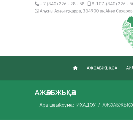
+ 7 (840) 226 - 28 - 58
8-107-(840) 226 - 5
Аҧсны Аҳәынҭқарра, 384900 ақ.Аҟәа Сахаров
АЖӘАБЖЬҚӘА
АИ
АЖӘАБЖЬҚӘА
Ара шәыҟоума:
ИХАДОУ
АЖӘАБЖЬҚӘ