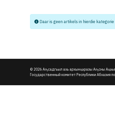
Info
Daar is geen artikels in hierdie kategorie
© 2026 Аҧсадгьыл ахь архынҳәразы Аҧсны Аҳәы
Государственный комитет Республики Абхазия п