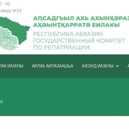
0 - 41
 имҩа, №33
ЛАК ИАЗКНЫ
АИЛАК АИЛАЗААШЬА
АФОНД ИАЗКНЫ
А