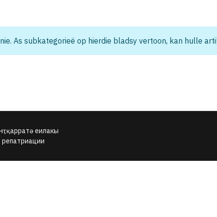
 nie. As subkategorieë op hierdie bladsy vertoon, kan hulle arti
нҭқарратә еилакы
о репатриации